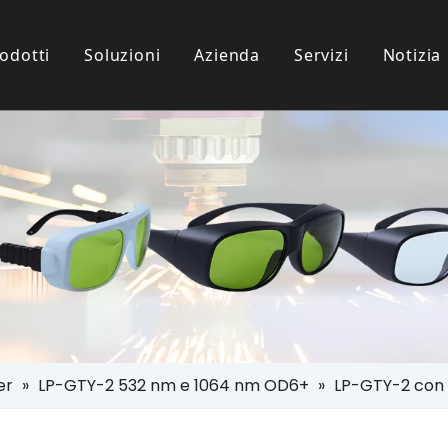
odotti
Soluzioni
Azienda
Servizi
Notizia
i Protezione IPL
nze Dei Clienti
l Settore
Occhiali Per Uso Paziente
Scaricamento
 Protezione Laser
er
»
LP-GTY-2 532 nm e 1064 nm OD6+
»
LP-GTY-2 con 