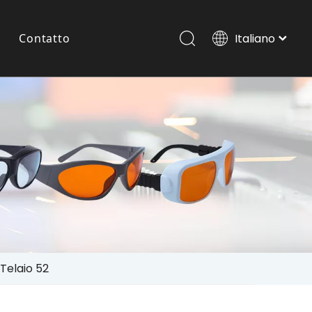
Contatto
Italiano
Português
Español
Occhiali Laser Per Animali Domestici
Pусский
العربية
English
Telaio 52