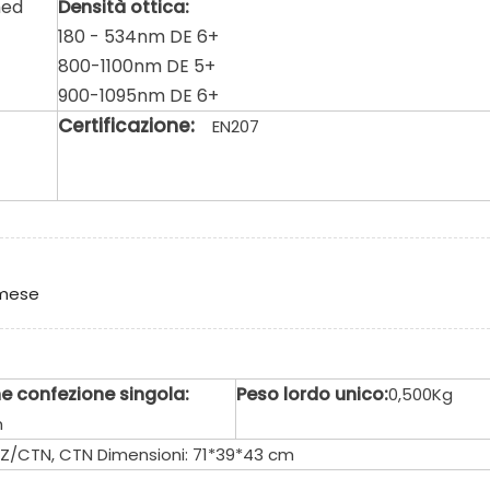
hed
Densità ottica:
180 - 534nm DE 6+
800-1100nm DE 5+
900-1095nm DE 6+
Certificazione:
EN207
 mese
e confezione singola:
Peso lordo unico:
0,500Kg
m
 PZ/CTN, CTN Dimensioni: 71*39*43 cm