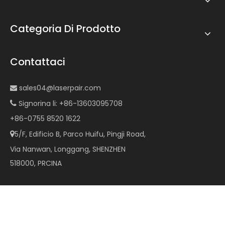
Categoria Di Prodotto
Contattaci
sales04@laserpair.com

Signorina li: +86-13603095708

+86-0755 8520 1622
5/F, Edificio B, Parco Huifu, Pingji Road,

Via Nanwan, Longgang, SHENZHEN
518000, PRCINA
Diritto d'autore ©
2026
LaserPair Co.,Limited Tutti i diritti
riservati.
Sitemap
|Supporto di
Leadong