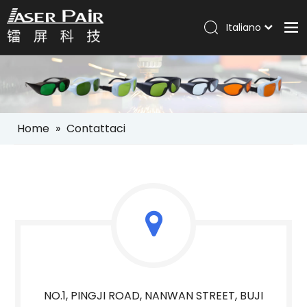
Italiano
Português
Casa
Español
Pусский
Prodotti
العربية
Soluzioni
English
Home
»
Contattaci
Azienda
Servizi
Notizia
Contatto
NO.1, PINGJI ROAD, NANWAN STREET, BUJI