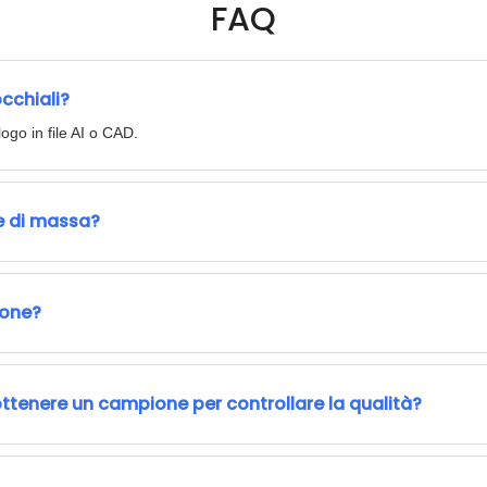
FAQ
occhiali?
logo in file AI o CAD.
ne di massa?
ione?
tenere un campione per controllare la qualità?