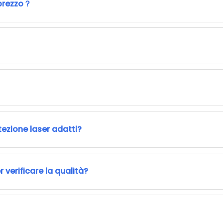
prezzo？
tezione laser adatti?
erificare la qualità?