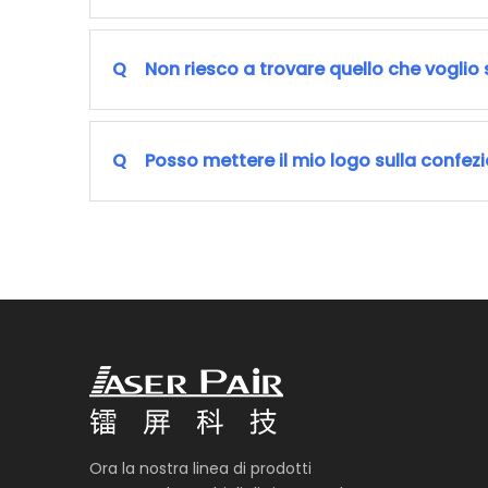
Q
Non riesco a trovare quello che voglio 
Q
Posso mettere il mio logo sulla confez
Ora la nostra linea di prodotti