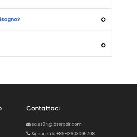
 bisogno?
o
Contattaci
sales04@laserpair.com

Signorina li: +86-13603095708
