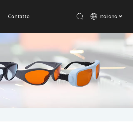
Contatto
Italiano
Português
Español
Occhiali Laser Per Animali Domestici
Pусский
العربية
English