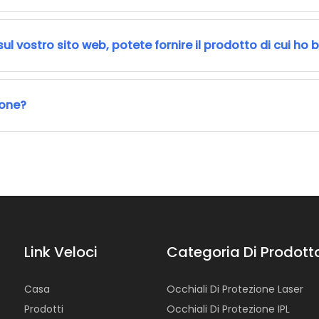
sul vostro sito web, potete fornire il prodotto di cui ho
ione?
Link Veloci
Categoria Di Prodott
Casa
Occhiali Di Protezione Laser
Prodotti
Occhiali Di Protezione IPL