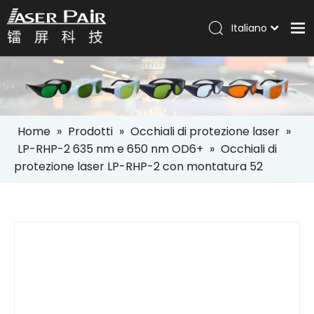
Italiano
Português
Casa
Español
Pусский
Prodotti
العربية
Soluzioni
English
Home
»
Prodotti
»
Occhiali di protezione laser
»
Azienda
LP-RHP-2 635 nm e 650 nm OD6+
»
Occhiali di
protezione laser LP-RHP-2 con montatura 52
Servizi
Notizia
Contatto