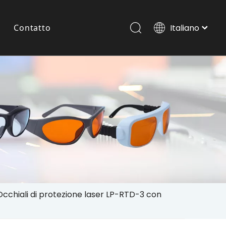
Contatto
Italiano
Português
Español
Occhiali Laser Per Animali Domestici
Pусский
العربية
English
Occhiali di protezione laser LP-RTD-3 con