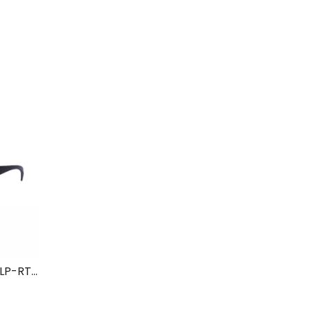
Occhiali di protezione laser LP-RTD-3 con montatura 33