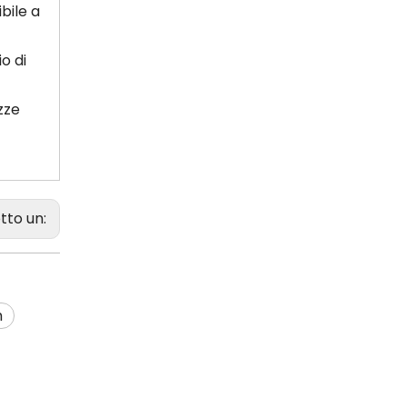
bile a
o di
zze
tto un:
m