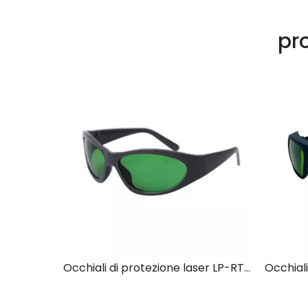
pro
Occhiali di protezione laser LP-RTD-3 con montatura 55