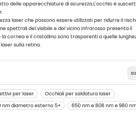
etto delle apparecchiature di sicurezza.L'occhio è suscetti
r.
zza laser che possono essere utilizzati per ridurre il rischi
e spettrali del visibile e del vicino infrarosso presenta il
 la cornea e il cristallino sono trasparenti a quelle lunghe
laser sulla retina.
so
ettivi per laser
Occhiali per saldatura laser
00 nm diametro esterno 5+
650 nm e 808 nm e 980 n