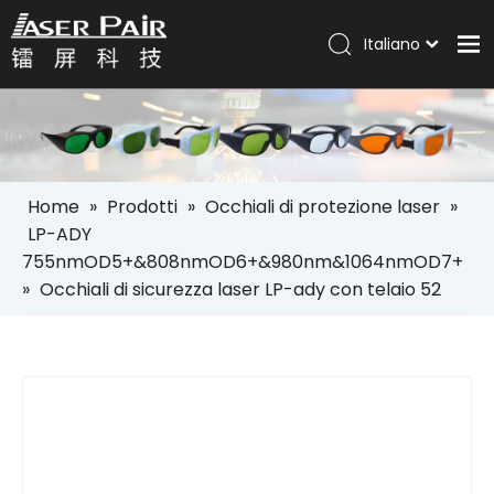
Italiano
Português
Casa
Español
Pусский
Prodotti
العربية
Soluzioni
English
Home
»
Prodotti
»
Occhiali di protezione laser
»
Azienda
LP-ADY
755nmOD5+&808nmOD6+&980nm&1064nmOD7+
Servizi
»
Occhiali di sicurezza laser LP-ady con telaio 52
Notizia
Contatto