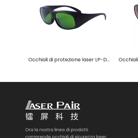
Occhiali di protezione laser LP-DTY con montatura 33
Occhiali di protezione laser LP-GHP-2 con montatura 33
Ora la nostra linea di prodotti
comprende occhiali di sicurezza laser,