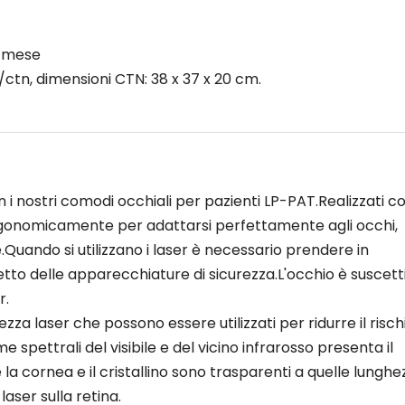
l mese
/ctn, dimensioni CTN: 38 x 37 x 20 cm.
 nostri comodi occhiali per pazienti LP-PAT.Realizzati c
ergonomicamente per adattarsi perfettamente agli occhi,
.Quando si utilizzano i laser è necessario prendere in
etto delle apparecchiature di sicurezza.L'occhio è suscetti
r.
zza laser che possono essere utilizzati per ridurre il rischi
e spettrali del visibile e del vicino infrarosso presenta il
 la cornea e il cristallino sono trasparenti a quelle lunghe
laser sulla retina.