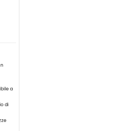
on
bile a
o di
zze