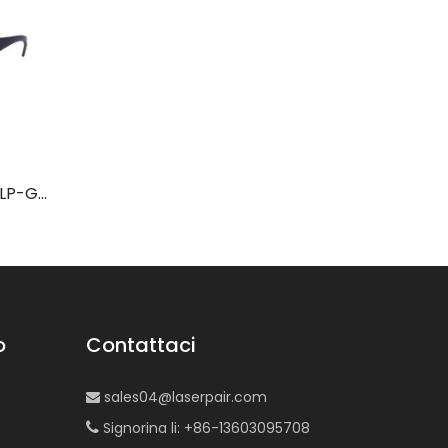
Occhiali di protezione laser LP-GHP-2 con montatura 33
Occhiali di protezione laser LP-DTY con montatura 33
o
Contattaci
sales04@laserpair.com

Signorina li: +86-13603095708
