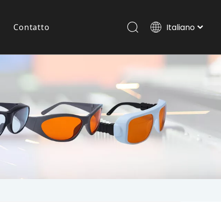
Contatto
Italiano
Português
Español
Occhiali Laser Per Animali Domestici
Pусский
العربية
English