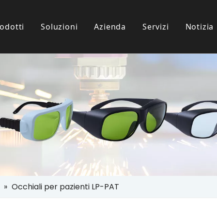
odotti
Soluzioni
Azienda
Servizi
Notizia
i Protezione IPL
nze Dei Clienti
l Settore
Occhiali Per Uso Paziente
Scaricamento
 Protezione Laser
e
»
Occhiali per pazienti LP-PAT