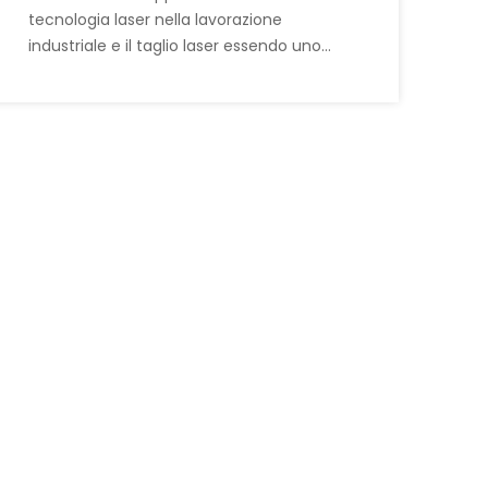
tecnologia laser nella lavorazione
industriale e il taglio laser essendo uno
degli scenari di lavorazione industriale più
comuni, si tratta di un processo industriale
ad alta potenza che rappresenta una seria
minaccia per l'occhio umano. La scelta
degli occhiali di protezione laser giusti è
fondamentale. Molti l