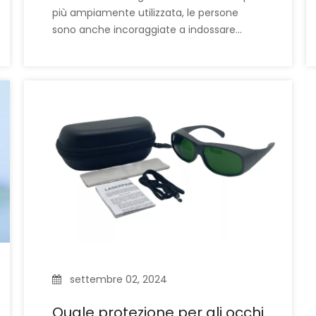
più ampiamente utilizzata, le persone
sono anche incoraggiate a indossare
occhiali di sicurezza laser quando
utilizzano i laser o utilizzano
apparecchiature laser. Essendo un
importante dispositivo di protezione per la
protezione degli occhi, gli occhiali di
sicurezza laser sono disponibili in molti tipi,
in particolare occhiali laser con diverse
caratteristiche
settembre 02, 2024
Quale protezione per gli occhi