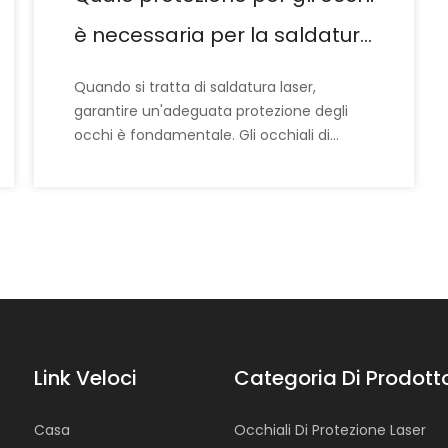
è necessaria per la saldatura
laser?
Quando si tratta di saldatura laser,
garantire un'adeguata protezione degli
occhi è fondamentale. Gli occhiali di
sicurezza laser sono progettati
specificamente per proteggere gli occhi
dalla luce intensa e dalle radiazioni
emesse durante il processo di saldatura.
Questi occhiali specializzati forniscono
una protezione robusta ma non offrono
una correzione della vista
Link Veloci
Categoria Di Prodott
Casa
Occhiali Di Protezione Laser