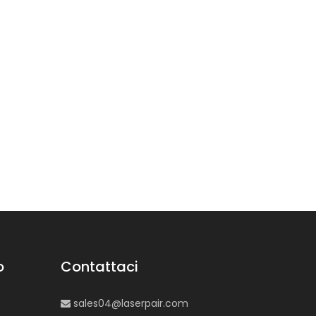
o
Contattaci
sales04@laserpair.com
