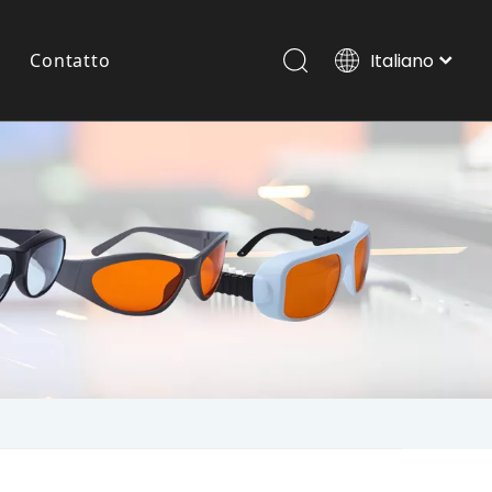
Contatto
Italiano
Português
Español
Occhiali Laser Per Animali Domestici
Pусский
العربية
English