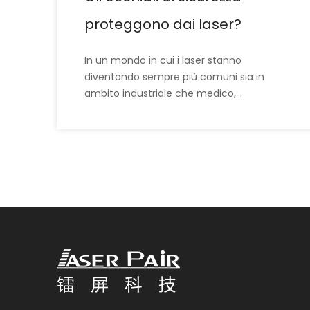
proteggono dai laser?
In un mondo in cui i laser stanno
diventando sempre più comuni sia in
ambito industriale che medico,
l’importanza di proteggere i nostri occhi
non può essere sopravvalutata. La
domanda che tutti si pongono è: 'Gli
occhiali di sicurezza proteggono dai laser?'
La risposta breve è sì, ma entriamo più a
fondo nello specifico.