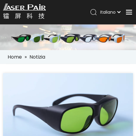
Italiano
Português
Casa
Español
Pусский
Prodotti
العربية
Soluzioni
English
Home
»
Notizia
Azienda
Servizi
Notizia
Contatto