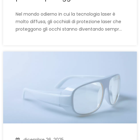
da 10600 nm?
Nel mondo odierno in cui la tecnologia laser è
molto diffusa, gli occhiali di protezione laser che
proteggono gli occhi stanno diventando sempre
più conosciuti. Poiché gli occhiali di sicurezza
laser hanno molti parametri (incluso l'intervallo di
lunghezze d'onda di protezione, il valore OD, il
valore LB, ecc.), molti operatori laser o personale
nuovo all'attrezzatura laser
dicembre 26, 2025