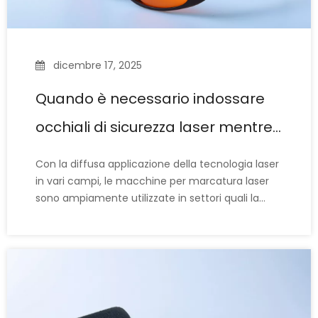
dicembre 17, 2025
Quando è necessario indossare
occhiali di sicurezza laser mentre
si utilizza una macchina per
Con la diffusa applicazione della tecnologia laser
marcatura laser?
in vari campi, le macchine per marcatura laser
sono ampiamente utilizzate in settori quali la
lavorazione dei metalli, l'elettronica, i dispositivi
medici e l'imballaggio. La loro precisione ed
efficienza li rendono ideali per l'incisione,
l'acquaforte e la marcatura di vari materiali.
Come