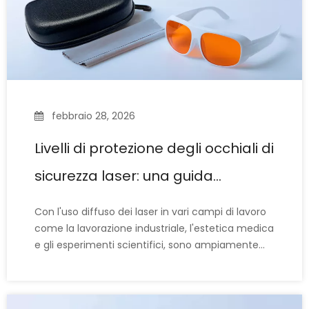
febbraio 28, 2026
Livelli di protezione degli occhiali di
sicurezza laser: una guida
completa alle classificazioni e agli
Con l'uso diffuso dei laser in vari campi di lavoro
standard OD
come la lavorazione industriale, l'estetica medica
e gli esperimenti scientifici, sono ampiamente
utilizzati anche gli occhiali di protezione laser, che
proteggono gli occhi dai danni del laser. Pertanto,
quando si scelgono gli occhiali di protezione laser,