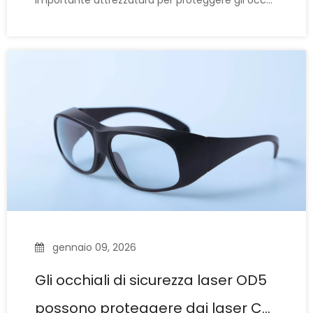
importante attrezzatura per proteggere gli occhi
dai danni del laser, sono diventati ben noti e
ampiamente utilizzati. Molte persone si chiedono:
'Gli occhiali di protezione laser e i normali occhiali
per saldatura sembrano molto simili; posso usare
i normali occhiali per saldatura
gennaio 09, 2026
Gli occhiali di sicurezza laser OD5
possono proteggere dai laser CO₂