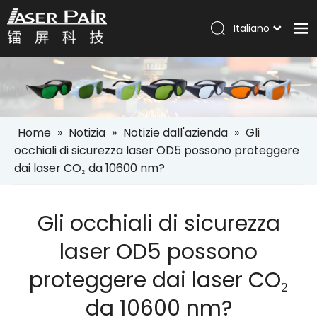
Italiano
Português
Casa
Español
Pусский
Prodotti
العربية
Soluzioni
English
Home
»
Notizia
»
Notizie dall'azienda
»
Gli
Azienda
occhiali di sicurezza laser OD5 possono proteggere
dai laser CO₂ da 10600 nm?
Servizi
Notizia
Gli occhiali di sicurezza
Contatto
laser OD5 possono
proteggere dai laser CO₂
da 10600 nm?