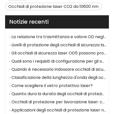
Occhiali di protezione laser CO2 da 10600 nm
Notizie recenti
La relazione tra trasmittanza e valore OD negli occhiali di sicurezza laser
Livelli di protezione degli occhiali di sicurezza laser: una guida completa alle classificazioni e agli standard OD
Gli occhiali di sicurezza laser OD5 possono proteggere dai laser CO₂ da 10600 nm?
Quali sono i requisiti di configurazione per gli occhiali di sicurezza laser?
Quando è necessario indossare occhiali di sicurezza laser mentre si utilizza una macchina per marcatura laser?
Classificazione della lunghezza d'onda degli occhiali di protezione laser
Come scegliere il vetro protettivo laser?
Quanto dura la durata degli occhiali di protezione laser per le macchine per marcatura laser?
Occhiali di protezione per lavorazione laser: cosa sono e come scegliere il paio giusto
Applicazioni degli occhiali di protezione laser nei campi della ricerca scientifica