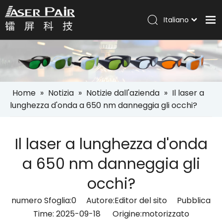
Italiano
Português
Casa
Español
Pусский
Prodotti
العربية
Soluzioni
English
Home
»
Notizia
»
Notizie dall'azienda
»
Il laser a
Azienda
lunghezza d'onda a 650 nm danneggia gli occhi?
Servizi
Il laser a lunghezza d'onda
Notizia
Contatto
a 650 nm danneggia gli
occhi?
numero Sfoglia:
0
Autore:Editor del sito Pubblica
Time: 2025-09-18 Origine:
motorizzato