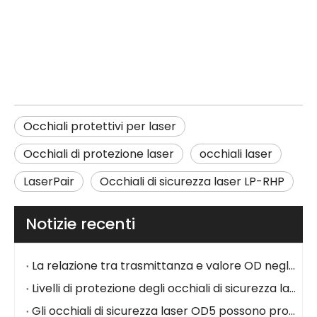
Occhiali protettivi per laser
Occhiali di protezione laser
occhiali laser
LaserPair
Occhiali di sicurezza laser LP-RHP
Notizie recenti
La relazione tra trasmittanza e valore OD negli occhiali di sicurezza laser
Livelli di protezione degli occhiali di sicurezza laser: una guida completa alle classificazioni e agli standard OD
Gli occhiali di sicurezza laser OD5 possono proteggere dai laser CO₂ da 10600 nm?