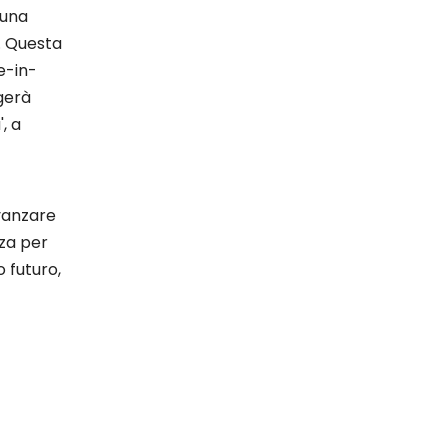
 una
a. Questa
e-in-
ggerà
, a
avanzare
rza per
 futuro,