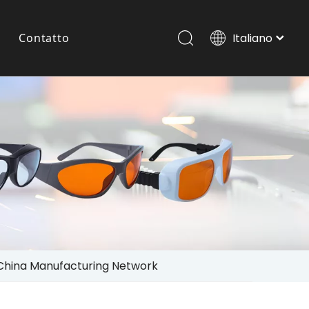
Contatto
Italiano
Português
Español
Occhiali Laser Per Animali Domestici
Pусский
العربية
English
da China Manufacturing Network