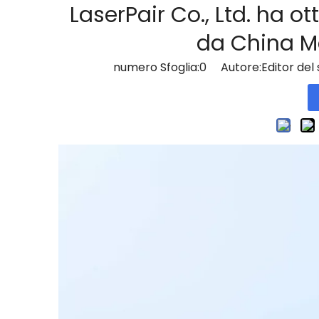
LaserPair Co., Ltd. ha ot
da China M
numero Sfoglia:
0
Autore:Editor del 