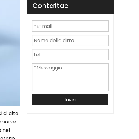
Contattaci
Invia
i di alta
risorse
p nel
materie