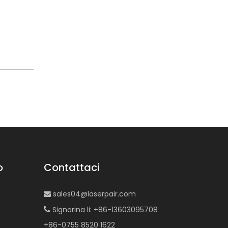
o
Contattaci
sales04@laserpair.com

Signorina li: +86-13603095708

+86-0755 8520 1622