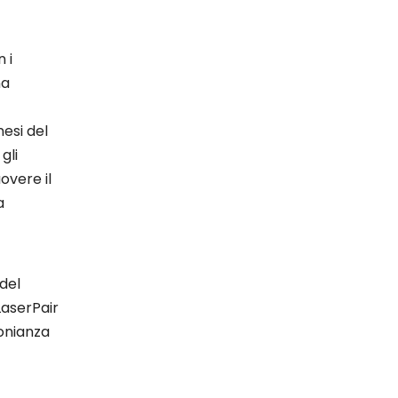
 i
na
esi del
gli
overe il
a
 del
LaserPair
monianza