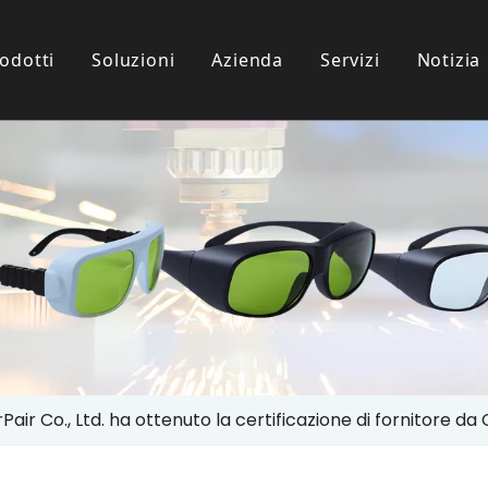
odotti
Soluzioni
Azienda
Servizi
Notizia
i Protezione IPL
nze Dei Clienti
l Settore
Occhiali Per Uso Paziente
Scaricamento
 Protezione Laser
Pair Co., Ltd. ha ottenuto la certificazione di fornitore 