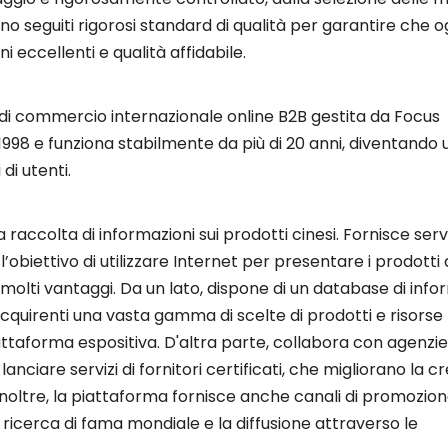
no seguiti rigorosi standard di qualità per garantire che o
 eccellenti e qualità affidabile.
i commercio internazionale online B2B gestita da Focus
998 e funziona stabilmente da più di 20 anni, diventando u
di utenti.
colta di informazioni sui prodotti cinesi. Fornisce serviz
biettivo di utilizzare Internet per presentare i prodotti 
 molti vantaggi. Da un lato, dispone di un database di info
acquirenti una vasta gamma di scelte di prodotti e risorse 
piattaforma espositiva. D'altra parte, collabora con agenzie
nciare servizi di fornitori certificati, che migliorano la cre
i. Inoltre, la piattaforma fornisce anche canali di promozio
i ricerca di fama mondiale e la diffusione attraverso le