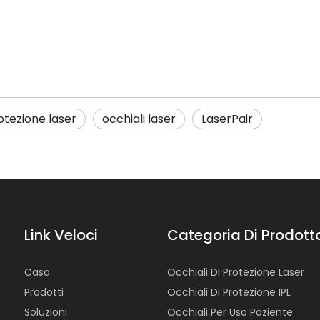
rotezione laser
occhiali laser
LaserPair
Link Veloci
Categoria Di Prodott
Casa
Occhiali Di Protezione Laser
Prodotti
Occhiali Di Protezione IPL
Soluzioni
Occhiali Per Uso Paziente