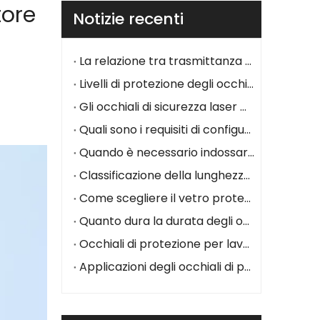
tore
Notizie recenti
La relazione tra trasmittanza e valore OD negli occhiali di sicurezza laser
Livelli di protezione degli occhiali di sicurezza laser: una guida completa alle classificazioni e agli standard OD
Gli occhiali di sicurezza laser OD5 possono proteggere dai laser CO₂ da 10600 nm?
Quali sono i requisiti di configurazione per gli occhiali di sicurezza laser?
Quando è necessario indossare occhiali di sicurezza laser mentre si utilizza una macchina per marcatura laser?
Classificazione della lunghezza d'onda degli occhiali di protezione laser
Come scegliere il vetro protettivo laser?
Quanto dura la durata degli occhiali di protezione laser per le macchine per marcatura laser?
Occhiali di protezione per lavorazione laser: cosa sono e come scegliere il paio giusto
Applicazioni degli occhiali di protezione laser nei campi della ricerca scientifica