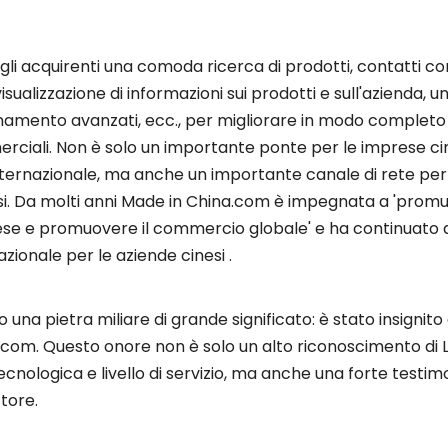
gli acquirenti una comoda ricerca di prodotti, contatti con
a visualizzazione di informazioni sui prodotti e sull'azienda, u
bbonamento avanzati, ecc., per migliorare in modo completo
rciali. Non è solo un importante ponte per le imprese cin
ernazionale, ma anche un importante canale di rete per 
nesi. Da molti anni Made in China.com è impegnata a 'promu
rese e promuovere il commercio globale' e ha continuato 
zionale per le aziende cinesi .
o una pietra miliare di grande significato: è stato insignito
na.com. Questo onore non è solo un alto riconoscimento di 
tecnologica e livello di servizio, ma anche una forte testi
tore.