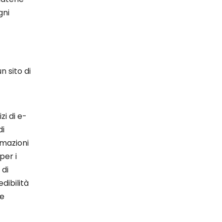
gni
n sito di
i di e-
di
rmazioni
per i
 di
dibilità
ne