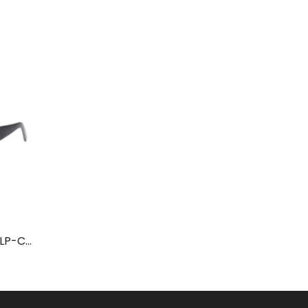
Occhiali di protezione laser LP-CHP con montatura 55
Occhiali di protezione laser LP-RHP con montatura 52