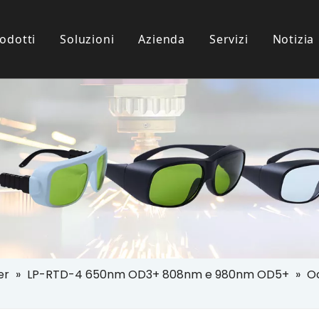
odotti
Soluzioni
Azienda
Servizi
Notizia
i Protezione IPL
nze Dei Clienti
l Settore
Occhiali Per Uso Paziente
Scaricamento
 Protezione Laser
er
»
LP-RTD-4 650nm OD3+ 808nm e 980nm OD5+
»
Oc