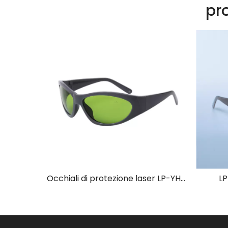
pro
Occhiali di protezione laser LP-RTD-3 con montatura 52
Occhiali di protezione laser LP-YHP-2 con montatura 55
LP