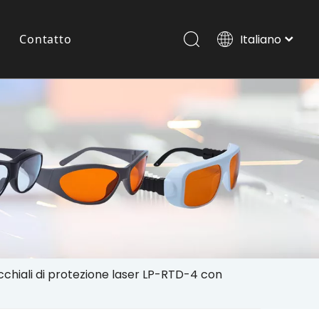
Contatto
Italiano
Português
Español
Occhiali Laser Per Animali Domestici
Pусский
العربية
English
chiali di protezione laser LP-RTD-4 con