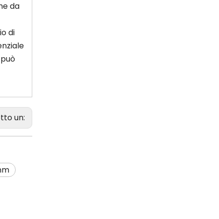
che da
io di
enziale
o può
tto un:
0nm