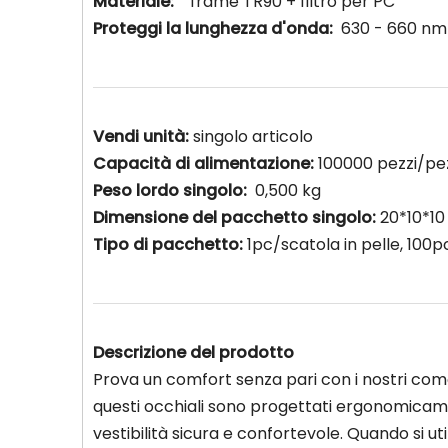
Materiale:
frame TR90 + filtro per PC
Proteggi la lunghezza d'onda:
630 - 660 nm
Vendi unità:
singolo articolo
Capacità di alimentazione:
100000 pezzi/pe
Peso lordo singolo:
0,500 kg
Dimensione del pacchetto singolo:
20*10*1
Tipo di pacchetto:
1pc/scatola in pelle, 10
Descrizione del prodotto
Prova un comfort senza pari con i nostri como
questi occhiali sono progettati ergonomicam
vestibilità sicura e confortevole. Quando si ut