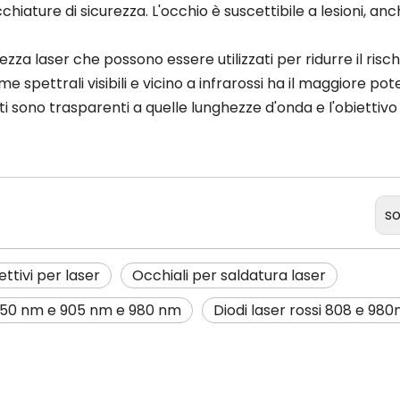
hiature di sicurezza. L'occhio è suscettibile a lesioni, an
zza laser che possono essere utilizzati per ridurre il risch
me spettrali visibili e vicino a infrarossi ha il maggiore pot
nti sono trasparenti a quelle lunghezze d'onda e l'obiettiv
so
ettivi per laser
Occhiali per saldatura laser
50 nm e 905 nm e 980 nm
Diodi laser rossi 808 e 98